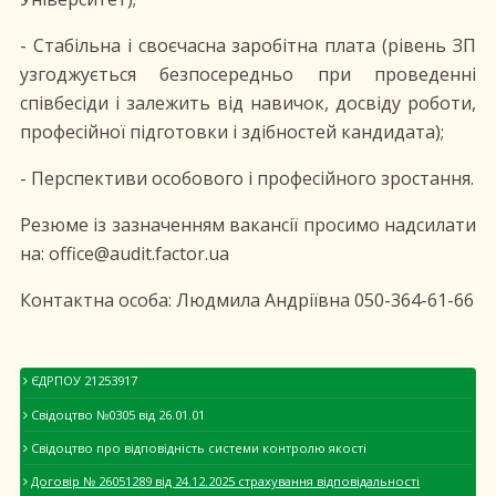
- Стабільна і своєчасна заробітна плата (рівень ЗП
узгоджується безпосередньо при проведенні
співбесіди і залежить від навичок, досвіду роботи,
професійної підготовки і здібностей кандидата);
- Перспективи особового і професійного зростання.
Резюме із зазначенням вакансії просимо надсилати
на: office@audit.factor.ua
Контактна особа: Людмила Андріївна 050-364-61-66
ЄДРПОУ 21253917
Свідоцтво №0305 від 26.01.01
Свідоцтво про відповідність системи контролю якості
Договір № 26051289 від 24.12.2025 страхування відповідальності