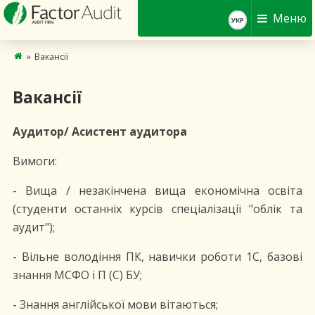
Меню
УКР
»
Вакансії
Вакансії
Аудитор/ Асистент аудитора
Вимоги:
- Вища / незакінчена вища економічна освіта
(студенти останніх курсів спеціалізації "облік та
аудит");
- Вільне володіння ПК, навички роботи 1С, базові
знання МСФО і П (С) БУ;
- Знання англійської мови вітаються;