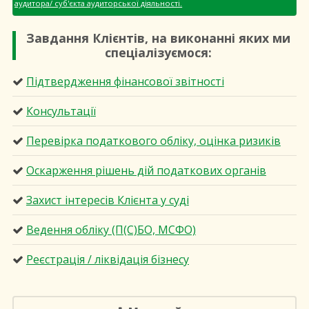
аудитора/ суб'єкта аудиторської діяльності.
Завдання Клієнтів, на виконанні яких ми
спеціалізуємося:
Підтвердження фінансової звітності
Консультації
Перевірка податкового обліку, оцінка ризиків
Оскарження рішень дій податкових органів
Захист інтересів Клієнта у суді
Ведення обліку (П(С)БО, МСФО)
Реєстрація / ліквідація бізнесу