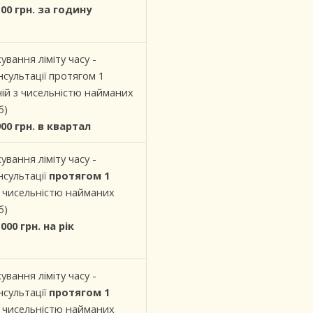
100 грн. за годину
ування ліміту часу -
нсультації протягом 1
ній з чисельністю найманих
б)
900 грн. в квартал
ування ліміту часу -
нсультації
протягом 1
з чисельністю найманих
б)
000 грн. на рік
ування ліміту часу -
нсультації
протягом 1
з чисельністю найманих