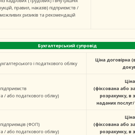
із кадрових (трудових) і внутрішніх
укцій, правил, наказів) підприємств /
 можливих ризиків та рекомендацій
Бухгалтерський супровід
Ціна договірна (
ухгалтерського і податкового обліку
доку
Ціна
 підприємств
(фіксована або з
а / або податкового обліку)
розрахунку, в 
наданих послуг/
Ціна
 підприємців (ФОП)
(
фіксована або з
а / або податкового обліку)
розрахунку, в 