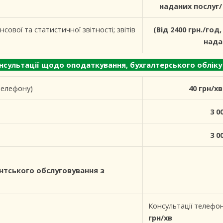
наданих послуг
сової та статистичної звітності; звітів
(Від 2400 грн./год
нада
о оподаткування, бухгалтерського обліку та
 телефону)
40 грн/хв
3 0
3 0
нтського обслуговування з
Консультації телефон
грн/хв