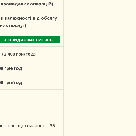
/ проведених операцій
)
, в залежності від обсягу
них послуг)
 юридичних питань
 (2 400 грн/год)
00 грн/год
00 грн/год
ні і очні щохвилинно -
35