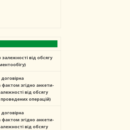
в залежності від обсягу
ментообігу)
 договірна
а фактом згідно анкети-
залежності від обсягу
 проведених операцій)
 договірна
а фактом згідно анкети-
залежності від обсягу