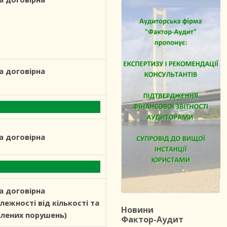
а договірна
а договірна
а договірна
залежності від кількості та
Новини
влених порушень)
Фактор-Аудит