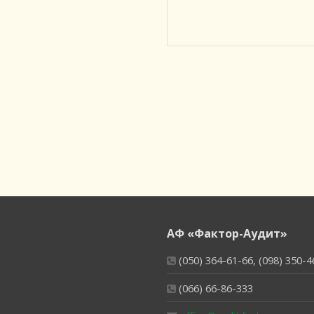
АФ «Фактор-Аудит»
(050) 364-61-66, (098) 350-4
(066) 66-86-333