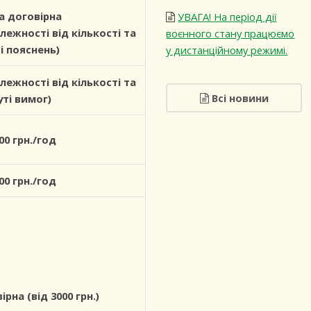
а договірна
УВАГА! На період дії
залежності від кількості та
воєнного стану працюємо
ті пояснень)
у дистанційному режимі.
залежності від кількості та
Всі новини
уті вимог)
00 грн./год
00 грн./год
ірна (від 3000 грн.)