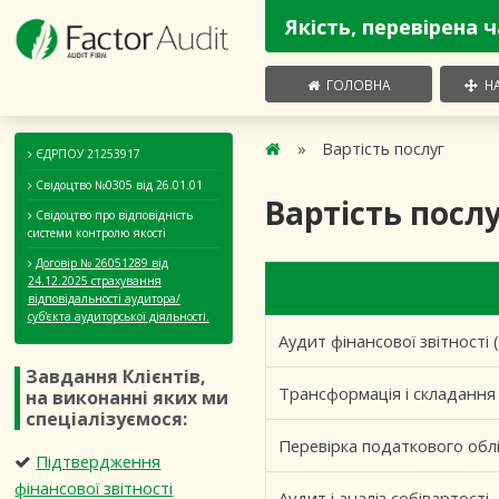
Якість, перевірена 
ГОЛОВНА
НА
»
Вартість послуг
ЄДРПОУ 21253917
Свідоцтво №0305 від 26.01.01
Вартість посл
Свідоцтво про відповідність
системи контролю якості
Договір № 26051289 від
24.12.2025 страхування
відповідальності аудитора/
суб'єкта аудиторської діяльності.
Аудит фінансової звітності 
Завдання Клієнтів,
Трансформація і складання 
на виконанні яких ми
спеціалізуємося:
Перевірка податкового облік
Підтвердження
фінансової звітності
Аудит і аналіз собівартості