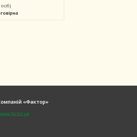
 осіб)
оговірна
компаній «Фактор»
/www.factor.ua