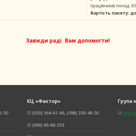
працівників понад 30
Вартість пакету: д
Завжди раді Вам допомогти!
КЦ «Фактор»
Група 
6-50
(050) 364-61-66, (098) 350-46-50
http:/
(066) 66-86-333