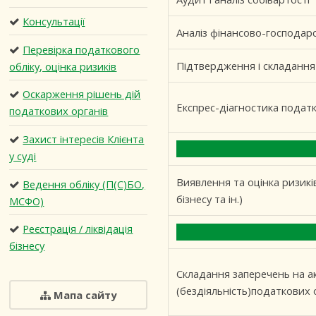
Консультації
Аналіз фінансово-господарс
Перевірка податкового
Підтвердження і складання 
обліку, оцінка ризиків
Оскарження рішень дій
Експрес-діагностика податк
податкових органів
Захист інтересів Клієнта
у суді
Виявлення та оцінка ризиків
Ведення обліку (П(С)БО,
бізнесу та ін.)
МСФО)
Реєстрація / ліквідація
бізнесу
Складання заперечень на акт
(бездіяльність)податкових 
Мапа сайту