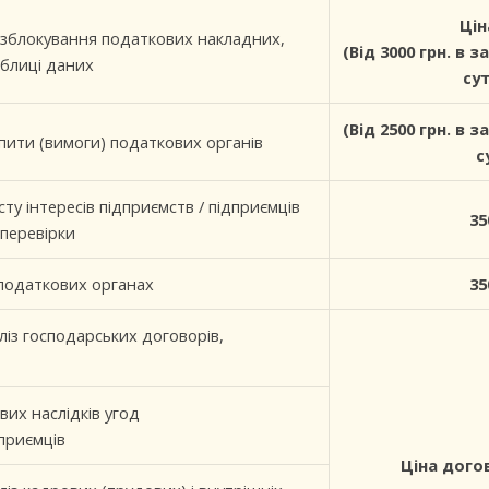
Цін
зблокування податкових накладних,
(Від 3000 грн. в 
блиці даних
су
(Від 2500 грн. в 
пити (вимоги) податкових органів
с
ту інтересів підприємств / підприємців
35
 перевірки
 податкових органах
35
із господарських договорів,
вих наслідків угод
дприємців
Ціна догов