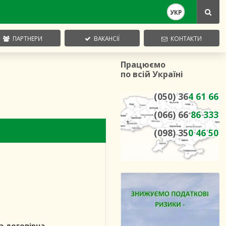
УКР
ПАРТНЕРИ
ВАКАНСІЇ
КОНТАКТИ
Працюємо
по всій Україні
(050) 36
4 61 66
(066) 66
86 333
(098) 35
0 46 50
а договірна