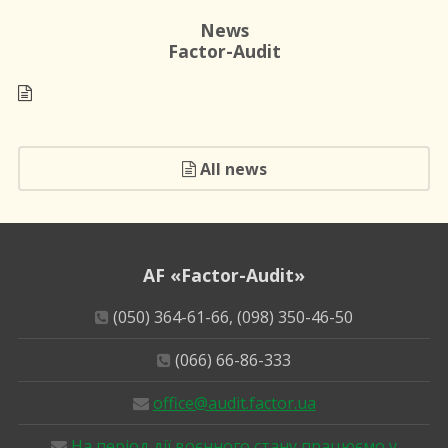
News
Factor-Audit
All news
AF «Factor-Audit»
(050) 364-61-66, (098) 350-46-50
(066) 66-86-333
office@audit.factor.ua
На період дії воєнного стану працюємо у