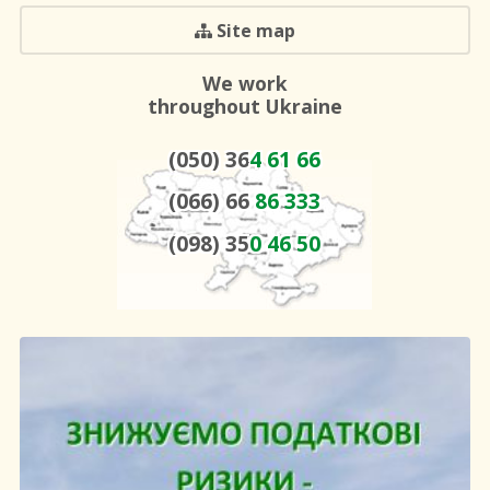
Site map
We work
throughout Ukraine
(050) 36
4 61 66
(066) 66
86 333
(098) 35
0 46 50