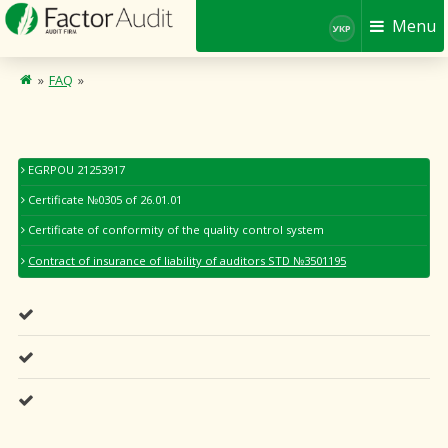
Menu
УКР
»
FAQ
»
EGRPOU 21253917
Certificate №0305 of 26.01.01
Certificate of conformity of the quality control system
Contract of insurance of liability of auditors STD №3501195